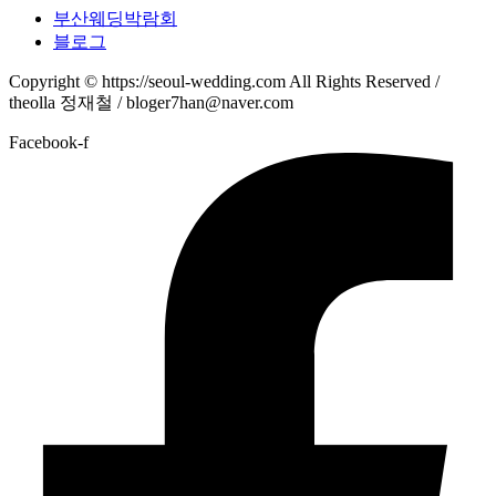
부산웨딩박람회
블로그
Copyright © https://seoul-wedding.com All Rights Reserved /
theolla 정재철 / bloger7han@naver.com
Facebook-f