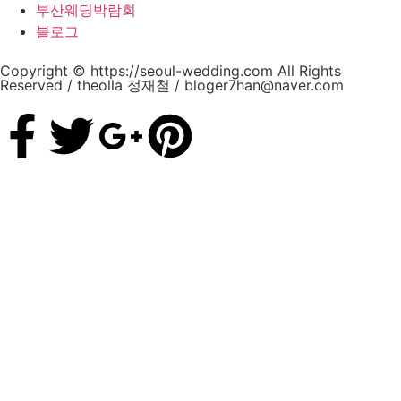
부산웨딩박람회
블로그
Copyright © https://seoul-wedding.com All Rights
Reserved / theolla 정재철 / bloger7han@naver.com