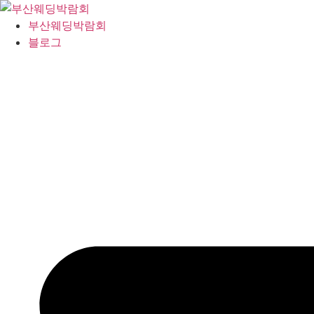
콘
텐
부산웨딩박람회
츠
블로그
로
건
너
뛰
기