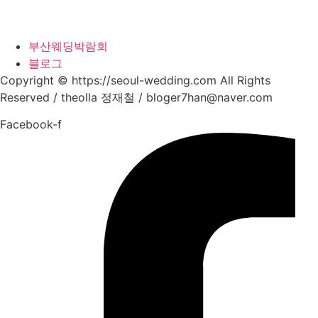
부산웨딩박람회
블로그
Copyright © https://seoul-wedding.com All Rights
Reserved / theolla 정재철 / bloger7han@naver.com
Facebook-f