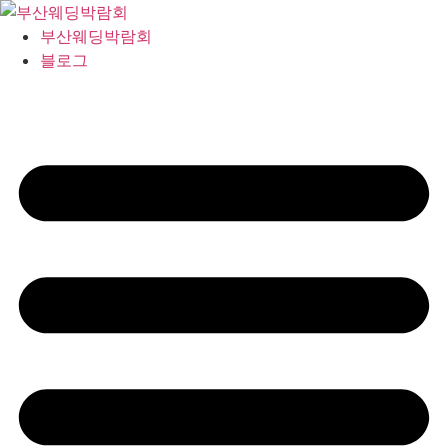
콘
텐
부산웨딩박람회
츠
블로그
로
건
너
뛰
기