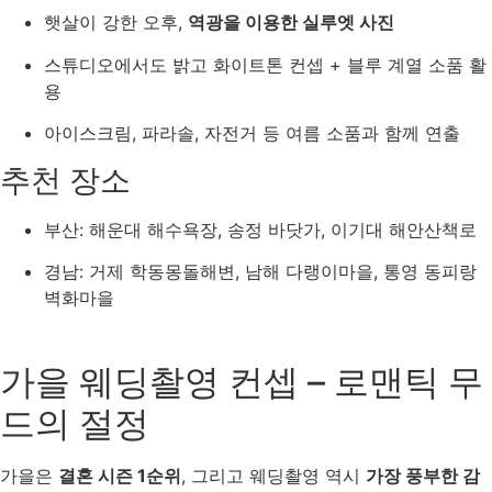
햇살이 강한 오후,
역광을 이용한 실루엣 사진
스튜디오에서도 밝고 화이트톤 컨셉 + 블루 계열 소품 활
용
아이스크림, 파라솔, 자전거 등 여름 소품과 함께 연출
추천 장소
부산: 해운대 해수욕장, 송정 바닷가, 이기대 해안산책로
경남: 거제 학동몽돌해변, 남해 다랭이마을, 통영 동피랑
벽화마을
가을 웨딩촬영 컨셉 – 로맨틱 무
드의 절정
가을은
결혼 시즌 1순위
, 그리고 웨딩촬영 역시
가장 풍부한 감