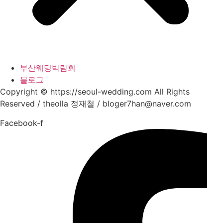
부산웨딩박람회
블로그
Copyright © https://seoul-wedding.com All Rights
Reserved / theolla 정재철 / bloger7han@naver.com
Facebook-f