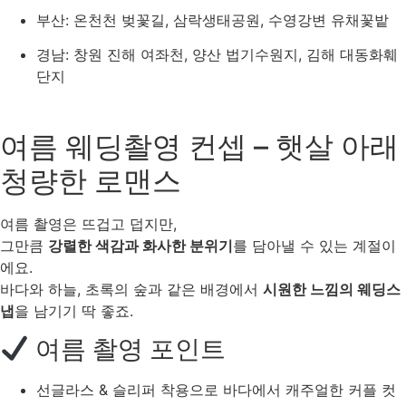
부산: 온천천 벚꽃길, 삼락생태공원, 수영강변 유채꽃밭
경남: 창원 진해 여좌천, 양산 법기수원지, 김해 대동화훼
단지
여름 웨딩촬영 컨셉 – 햇살 아래
청량한 로맨스
여름 촬영은 뜨겁고 덥지만,
그만큼
강렬한 색감과 화사한 분위기
를 담아낼 수 있는 계절이
에요.
바다와 하늘, 초록의 숲과 같은 배경에서
시원한 느낌의 웨딩스
냅
을 남기기 딱 좋죠.
여름 촬영 포인트
선글라스 & 슬리퍼 착용으로 바다에서 캐주얼한 커플 컷