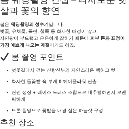
살과 꽃의 향연
봄은
웨딩촬영의 성수기
입니다.
벚꽃, 유채꽃, 목련, 철쭉 등 화사한 배경이 많고,
자연광이 부드럽고 은은하게 잡히기 때문에
피부 톤과 표정이
가장 예쁘게 나오는 계절
이기도 하죠.
봄 촬영 포인트
벚꽃길에서 걷는 신랑신부의 자연스러운 백허그 컷
화사한 들꽃밭 속 부케 & 헤어플라워 연출
린넨 정장 + 레이스 드레스 조합으로 내추럴하면서 로맨
틱하게
드론 촬영으로 꽃밭을 배경 삼은 하늘샷 구성
추천 장소