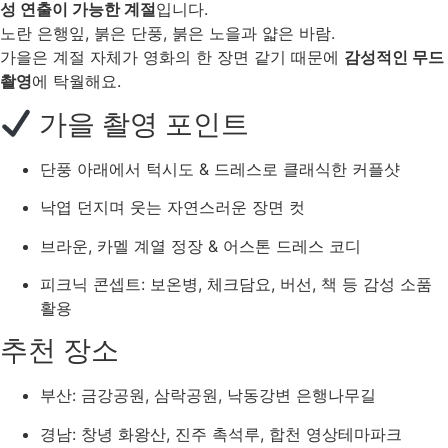
성 연출이 가능한 계절
입니다.
노란 은행잎, 붉은 단풍, 붉은 노을과 얇은 바람.
가을은 계절 자체가 영화의 한 장면 같기 때문에
감성적인 무드
촬영
에 탁월해요.
가을 촬영 포인트
단풍 아래에서 턱시도 & 드레스로 클래식한 커플샷
낙엽 던지며 웃는 자연스러운 장면 컷
브라운, 카멜 계열 정장 & 어스톤 드레스 코디
피크닉 콘셉트: 보온병, 체크담요, 버선, 책 등 감성 소품
활용
추천 장소
부산: 금강공원, 삼락공원, 낙동강변 은행나무길
경남: 창녕 화왕산, 진주 촉석루, 합천 영상테마파크