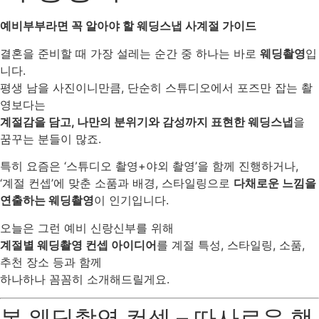
예비부부라면 꼭 알아야 할 웨딩스냅 사계절 가이드
결혼을 준비할 때 가장 설레는 순간 중 하나는 바로
웨딩촬영
입
니다.
평생 남을 사진이니만큼, 단순히 스튜디오에서 포즈만 잡는 촬
영보다는
계절감을 담고, 나만의 분위기와 감성까지 표현한 웨딩스냅
을
꿈꾸는 분들이 많죠.
특히 요즘은 ‘스튜디오 촬영+야외 촬영’을 함께 진행하거나,
‘계절 컨셉’에 맞춘 소품과 배경, 스타일링으로
다채로운 느낌을
연출하는 웨딩촬영
이 인기입니다.
오늘은 그런 예비 신랑신부를 위해
계절별 웨딩촬영 컨셉 아이디어
를 계절 특성, 스타일링, 소품,
추천 장소 등과 함께
하나하나 꼼꼼히 소개해드릴게요.
봄 웨딩촬영 컨셉 – 따사로운 햇