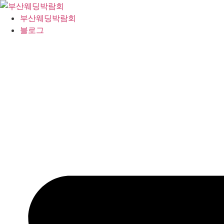
콘
텐
부산웨딩박람회
츠
블로그
로
건
너
뛰
기